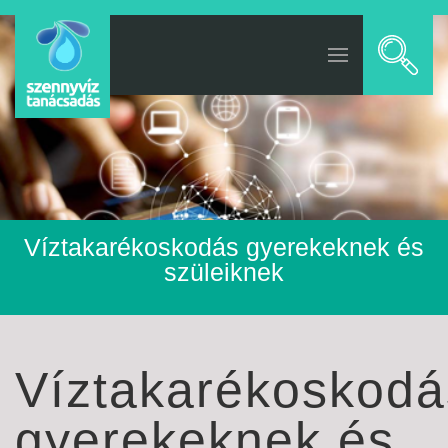
Víztakarékoskodás gyerekeknek és
szüleiknek
Víztakarékoskodá
gyerekeknek és