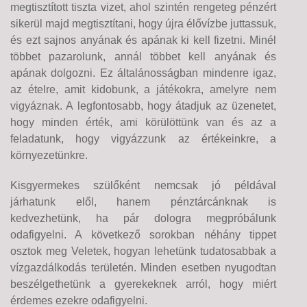
megtisztított tiszta vizet, ahol szintén rengeteg pénzért
sikerül majd megtisztítani, hogy újra élővízbe juttassuk,
és ezt sajnos anyának és apának ki kell fizetni. Minél
többet pazarolunk, annál többet kell anyának és
apának dolgozni. Ez általánosságban mindenre igaz,
az ételre, amit kidobunk, a játékokra, amelyre nem
vigyáznak. A legfontosabb, hogy átadjuk az üzenetet,
hogy minden érték, ami körülöttünk van és az a
feladatunk, hogy vigyázzunk az értékeinkre, a
környezetünkre.
Kisgyermekes szülőként nemcsak jó példával
járhatunk elől, hanem pénztárcánknak is
kedvezhetünk, ha pár dologra megpróbálunk
odafigyelni. A következő sorokban néhány tippet
osztok meg Veletek, hogyan lehetünk tudatosabbak a
vízgazdálkodás területén. Minden esetben nyugodtan
beszélgethetünk a gyerekeknek arról, hogy miért
érdemes ezekre odafigyelni.