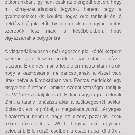
otthonunkban. Így nem csak az elengedhetetlen, hogy
mi környezettudatosak legyünk, hanem hogy a
gyermekeinket kis koruktól fogva erre tanítsuk és jó
példával járjuk elől, hiszen nekik is nagyon fontos
szerepük lesz majd a későbbiekben, hogy
vigyázzanak a bolygónkra.
A vízgazdálkodásnak már egészen pici kórtól központ
szerepe van, hiszen imádnak pancsolni, a vízzel
játszani. Érdemes már a legelején megtanítani nekik,
hogy a kézmosásnál ne pancsoljanak, a vízzel való
játék helye a fürdőkádban van. Fontos mérföldkő egy
kisgyerek életében, amikor szobatisztaságra tanítjuk
és WC-re szoktatjuk őket. Ekkor nagyon jó játéknak
tűnik a tartály lehúzása akár a szükségesnél sokkal
többször, ezt is próbáljuk megakadályozni. Lényeges
tudatosítani bennük, hogy ez bizony pazarlás, csak
akkor húzzuk le a WC-t, hogyha már ügyesen
belepisilt. Ellenkező esetben a csatornába küldjük a