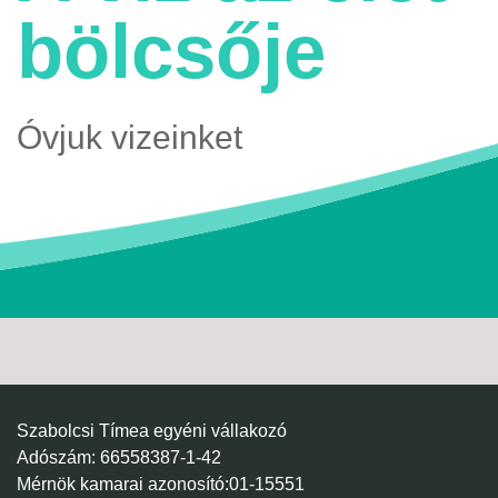
bölcsője
Óvjuk vizeinket
Szabolcsi Tímea egyéni vállakozó
Adószám: 66558387-1-42
Mérnök kamarai azonosító:01-15551