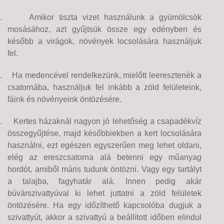
.
Amikor tiszta vizet használunk a gyümölcsök
mosásához, azt gyűjtsük össze egy edényben és
később a virágok, növények locsolására használjuk
fel.
.
Ha medencével rendelkezünk, mielőtt leeresztenék a
csatornába, használjuk fel inkább a zöld felületeink,
fáink és növényeink öntözésére.
.
Kertes házaknál nagyon jó lehetőség a csapadékvíz
összegyűjtése, majd későbbiekben a kert locsolására
használni, ezt egészen egyszerűen meg lehet oldani,
elég az ereszcsatorna alá betenni egy műanyag
hordót, amiből máris tudunk öntözni. Vagy egy tartályt
a talajba, fagyhatár alá. Innen pedig akár
búvárszivattyúval ki lehet juttatni a zöld felületek
öntözésére. Ha egy időzíthető kapcsolóba dugjuk a
szivattyút, akkor a szivattyú a beállított időben elindul