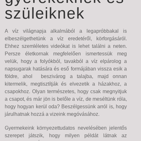
szüleiknek
A víz világnapja alkalmából a legapróbbakal is
elbeszélgethetünk a víz eredetéről, körforgásáról.
Ehhez szemléletes videókat is lehet találni a neten.
Persze életkornak megfelelően ismertessük meg
velük, hogy a folyókból, tavakból a víz elpárolog a
napsugarak hatására és eső formájában vissza esik a
földre, ahol
beszivárog a talajba, majd onnan
kitermelik, megtisztítják és elvezetik a házakhoz, a
csapokhoz. Olyan természetes, hogy csak megnyitjuk
a csapot, és már jön is belőle a víz, de meséltünk róla,
hogy hogyan kerül oda? Beszélgessünk arról is, hogy
járulhatnak hozzá a vizeink megóvásához.
Gyermekeink környezettudatos nevelésében jelentős
szerepet játszik, hogy milyen példát látnak az