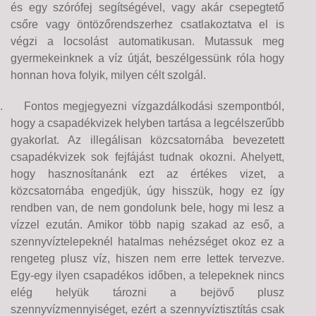
és egy szórófej segítségével, vagy akár csepegtető
csőre vagy öntözőrendszerhez csatlakoztatva el is
végzi a locsolást automatikusan. Mutassuk meg
gyermekeinknek a víz útját, beszélgessünk róla hogy
honnan hova folyik, milyen célt szolgál.
.
Fontos megjegyezni vízgazdálkodási szempontból,
hogy a csapadékvizek helyben tartása a legcélszerűbb
gyakorlat. Az illegálisan közcsatornába bevezetett
csapadékvizek sok fejfájást tudnak okozni. Ahelyett,
hogy hasznosítanánk ezt az értékes vizet, a
közcsatornába engedjük, úgy hisszük, hogy ez így
rendben van, de nem gondolunk bele, hogy mi lesz a
vízzel ezután. Amikor több napig szakad az eső, a
szennyvíztelepeknél hatalmas nehézséget okoz ez a
rengeteg plusz víz, hiszen nem erre lettek tervezve.
Egy-egy ilyen csapadékos időben, a telepeknek nincs
elég helyük tározni a bejövő plusz
szennyvízmennyiséget, ezért a szennyvíztisztítás csak