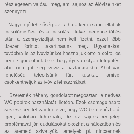
részlegesem valósul meg, ami sajnos az élővizeinket
szennyezi.
.
Nagyon jó lehetőség az is, ha a kerti csapot ellátjuk
locsolómérővel és a locsolás, illetve medence töltés
után a szennyvízdíjat nem kell fizetni, ezzel több
tízezer forintot takaríthatunk meg. Ugyanakkor
továbbra is az ivóvizünket használjuk erre a célra, és
nem is gondolunk bele, hogy így van olyan település,
ahol nem jut elég ivóvíz a háztartásokba. Ahol van
lehetőség telepítsünk fúrt kutakat, amivel
csökkenthetjük az ivóvíz felhasználást.
.
Szeretnék néhány gondolatot megosztani a nedves
WC papírok használatát illetően. Ezek csomagolására
sok esetben fel van tüntetve, hogy WC-ben lehúzható.
Igen, valóban lehúzható, de ez sajnos rengeteg
problémával jár, dudulásokat okozhat a hálózatban és
az átemelő szivattyúk, amelyek pl. nincsennek