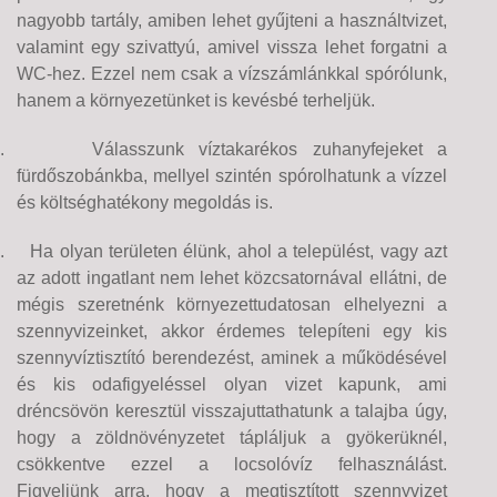
nagyobb tartály, amiben lehet gyűjteni a használtvizet,
valamint egy szivattyú, amivel vissza lehet forgatni a
WC-hez. Ezzel nem csak a vízszámlánkkal spórólunk,
hanem a környezetünket is kevésbé terheljük.
.
Válasszunk víztakarékos zuhanyfejeket a
fürdőszobánkba, mellyel szintén spórolhatunk a vízzel
és költséghatékony megoldás is.
.
Ha olyan területen élünk, ahol a települést, vagy azt
az adott ingatlant nem lehet közcsatornával ellátni, de
mégis szeretnénk környezettudatosan elhelyezni a
szennyvizeinket, akkor érdemes telepíteni egy kis
szennyvíztisztító berendezést, aminek a működésével
és kis odafigyeléssel olyan vizet kapunk, ami
dréncsövön keresztül visszajuttathatunk a talajba úgy,
hogy a zöldnövényzetet tápláljuk a gyökerüknél,
csökkentve ezzel a locsolóvíz felhasználást.
Figyeljünk arra, hogy a megtisztított szennyvizet