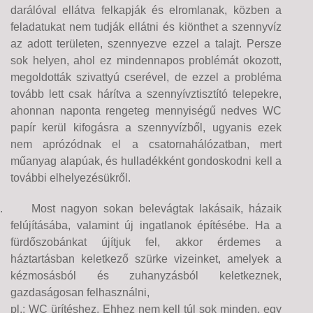
darálóval ellátva felkapják és elromlanak, közben a
feladatukat nem tudják ellátni és kiönthet a szennyvíz
az adott területen, szennyezve ezzel a talajt. Persze
sok helyen, ahol ez mindennapos problémát okozott,
megoldották szivattyú cserével, de ezzel a probléma
tovább lett csak hárítva a szennyívztisztító telepekre,
ahonnan naponta rengeteg mennyiségű nedves WC
papír kerül kifogásra a szennyvízből, ugyanis ezek
nem aprózódnak el a csatornahálózatban, mert
műanyag alapúak, és hulladékként gondoskodni kell a
további elhelyezésükről.
.
Most nagyon sokan belevágtak lakásaik, házaik
felújításába, valamint új ingatlanok építésébe. Ha a
fürdőszobánkat újítjuk fel, akkor érdemes a
háztartásban keletkező szürke vizeinket, amelyek a
kézmosásból és zuhanyzásból keletkeznek,
gazdaságosan felhasználni,
pl.: WC ürítéshez. Ehhez nem kell túl sok minden, egy